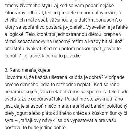
zmeny životného štýlu. Aj keď sa vám podarí nejaké
kilogramy odbúrať, len čo prejdete na normálny režim, o
chvíľu ich máte späť, väčšinou aj s ďalším „bonusom“, o
ktorý sa spoľahlivo postará jo-jo efekt. Vysvetlenie je ľahké
a logické. Telo, ktoré trpí jednostrannou diétou, prepne v
rámci sebazáchovy na úsporný režim a každý hlt si uloží
pre istotu dvakrát. Keď mu potom neskôr opäť „povolíte
kohútik“, je jasné, k čomu to povedie.
3. Ráno neraňajkujete
Hovoríte si, že každá ušetrená kalória je dobrá? V prípade
prvého denného jedla to rozhodne neplatí. Keď sa ráno
nenaraňajkujete, váš metabolizmus sa spomalí a telo bude
oveľa ťažšie odbúravať tuky. Pokiaľ nie ste zvyknutí ráno
jesť, dajte si aspoň niečo malé, napríklad banán, polotučný
biely jogurt alebo plátok žitného chleba s kúskom šunky či
syra – „raňajkový návyk“ sa dá vypestovať a pre vašu
postavu to bude jedine dobré.