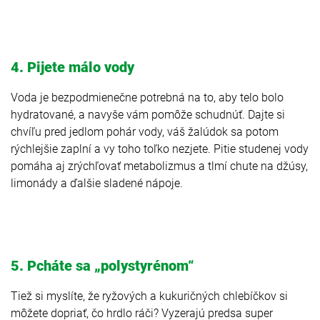
4. Pijete málo vody
Voda je bezpodmienečne potrebná na to, aby telo bolo
hydratované, a navyše vám pomôže schudnúť. Dajte si
chvíľu pred jedlom pohár vody, váš žalúdok sa potom
rýchlejšie zaplní a vy toho toľko nezjete. Pitie studenej vody
pomáha aj zrýchľovať metabolizmus a tlmí chute na džúsy,
limonády a ďalšie sladené nápoje.
5. Pcháte sa „polystyrénom“
Tiež si myslíte, že ryžových a kukuričných chlebíčkov si
môžete dopriať, čo hrdlo ráči? Vyzerajú predsa super