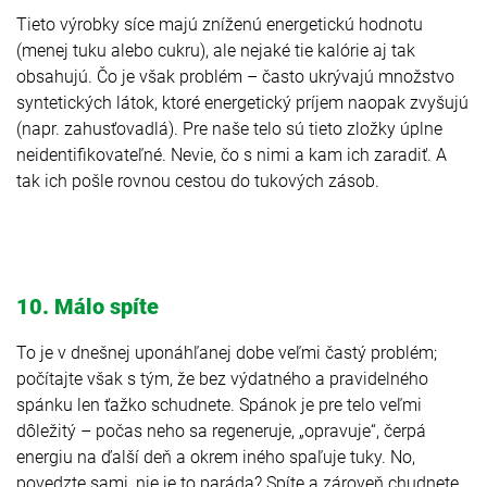
Tieto výrobky síce majú zníženú energetickú hodnotu
(menej tuku alebo cukru), ale nejaké tie kalórie aj tak
obsahujú. Čo je však problém – často ukrývajú množstvo
syntetických látok, ktoré energetický príjem naopak zvyšujú
(napr. zahusťovadlá). Pre naše telo sú tieto zložky úplne
neidentifikovateľné. Nevie, čo s nimi a kam ich zaradiť. A
tak ich pošle rovnou cestou do tukových zásob.
10. Málo spíte
To je v dnešnej uponáhľanej dobe veľmi častý problém;
počítajte však s tým, že bez výdatného a pravidelného
spánku len ťažko schudnete. Spánok je pre telo veľmi
dôležitý – počas neho sa regeneruje, „opravuje“, čerpá
energiu na ďalší deň a okrem iného spaľuje tuky. No,
povedzte sami, nie je to paráda? Spíte a zároveň chudnete.