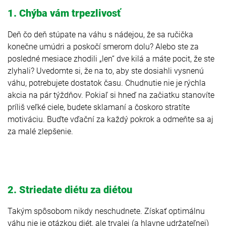
1. Chýba vám trpezlivosť
Deň čo deň stúpate na váhu s nádejou, že sa ručička
konečne umúdri a poskočí smerom dolu? Alebo ste za
posledné mesiace zhodili „len“ dve kilá a máte pocit, že ste
zlyhali? Uvedomte si, že na to, aby ste dosiahli vysnenú
váhu, potrebujete dostatok času. Chudnutie nie je rýchla
akcia na pár týždňov. Pokiaľ si hneď na začiatku stanovíte
príliš veľké ciele, budete sklamaní a čoskoro stratíte
motiváciu. Buďte vďační za každý pokrok a odmeňte sa aj
za malé zlepšenie.
2. Striedate diétu za diétou
Takým spôsobom nikdy neschudnete. Získať optimálnu
váhu nie je otázkou diét, ale trvalej (a hlavne udržateľnej)