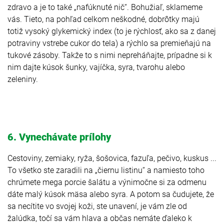
zdravo a je to také „nafúknuté nič“. Bohužiaľ, sklameme
vás. Tieto, na pohľad celkom neškodné, dobrôtky majú
totiž vysoký glykemický index (to je rýchlosť, ako sa z danej
potraviny vstrebe cukor do tela) a rýchlo sa premieňajú na
tukové zásoby. Takže to s nimi nepreháňajte, prípadne si k
nim dajte kúsok šunky, vajíčka, syra, tvarohu alebo
zeleniny.
6. Vynechávate prílohy
Cestoviny, zemiaky, ryža, šošovica, fazuľa, pečivo, kuskus ...
To všetko ste zaradili na „čiernu listinu“ a namiesto toho
chrúmete mega porcie šalátu a výnimočne si za odmenu
dáte malý kúsok mäsa alebo syra. A potom sa čudujete, že
sa necítite vo svojej koži, ste unavení, je vám zle od
žalúdka, točí sa vám hlava a občas nemáte ďaleko k