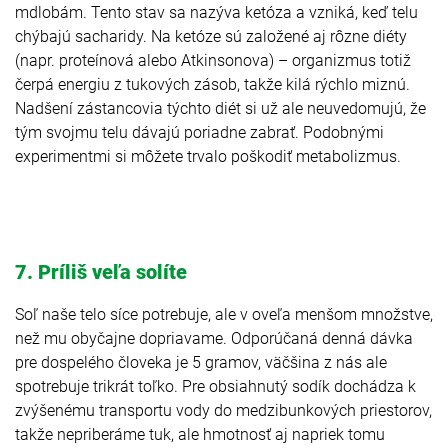
mdlobám. Tento stav sa nazýva ketóza a vzniká, keď telu
chýbajú sacharidy. Na ketóze sú založené aj rôzne diéty
(napr. proteínová alebo Atkinsonova) – organizmus totiž
čerpá energiu z tukových zásob, takže kilá rýchlo miznú.
Nadšení zástancovia týchto diét si už ale neuvedomujú, že
tým svojmu telu dávajú poriadne zabrať. Podobnými
experimentmi si môžete trvalo poškodiť metabolizmus.
7. Príliš veľa solíte
Soľ naše telo síce potrebuje, ale v oveľa menšom množstve,
než mu obyčajne dopriavame. Odporúčaná denná dávka
pre dospelého človeka je 5 gramov, väčšina z nás ale
spotrebuje trikrát toľko. Pre obsiahnutý sodík dochádza k
zvýšenému transportu vody do medzibunkových priestorov,
takže nepriberáme tuk, ale hmotnosť aj napriek tomu