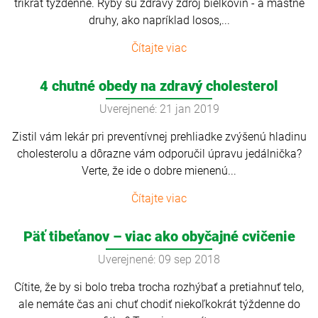
trikrát týždenne. Ryby sú zdravý zdroj bielkovín - a mastné
druhy, ako napríklad losos,...
Čítajte viac
4 chutné obedy na zdravý cholesterol
Uverejnené: 21 jan 2019
Zistil vám lekár pri preventívnej prehliadke zvýšenú hladinu
cholesterolu a dôrazne vám odporučil úpravu jedálnička?
Verte, že ide o dobre mienenú...
Čítajte viac
Päť tibeťanov – viac ako obyčajné cvičenie
Uverejnené: 09 sep 2018
Cítite, že by si bolo treba trocha rozhýbať a pretiahnuť telo,
ale nemáte čas ani chuť chodiť niekoľkokrát týždenne do