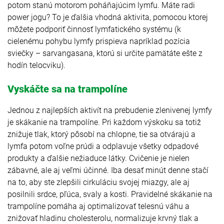
potom stanú motorom poháňajúcim lymfu. Máte radi
power jogu? To je ďalšia vhodná aktivita, pomocou ktorej
môžete podporiť činnosť lymfatického systému (k
cielenému pohybu lymfy prispieva napríklad pozícia
sviečky – sarvangasana, ktorú si určite pamätáte ešte z
hodín telocviku).
Vyskáčte sa na trampolíne
Jednou z najlepších aktivít na prebudenie zlenivenej lymfy
je skákanie na trampolíne. Pri každom výskoku sa totiž
znižuje tlak, ktorý pôsobí na chlopne, tie sa otvárajú a
lymfa potom voľne prúdi a odplavuje všetky odpadové
produkty a ďalšie nežiaduce látky. Cvičenie je nielen
zábavné, ale aj veľmi účinné. Iba desať minút denne stačí
na to, aby ste zlepšili cirkuláciu svojej miazgy, ale aj
posilnili srdce, pľúca, svaly a kosti. Pravidelné skákanie na
trampolíne pomáha aj optimalizovať telesnú váhu a
znižovať hladinu cholesterolu, normalizuje krvný tlak a