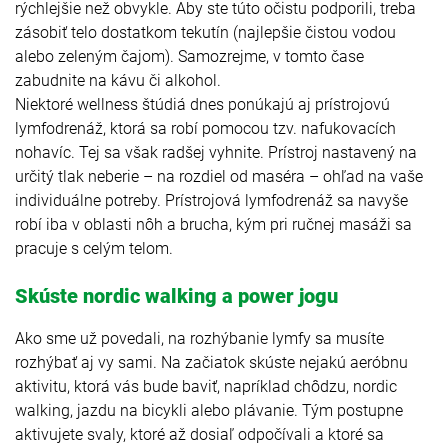
rýchlejšie než obvykle. Aby ste túto očistu podporili, treba
zásobiť telo dostatkom tekutín (najlepšie čistou vodou
alebo zeleným čajom). Samozrejme, v tomto čase
zabudnite na kávu či alkohol.
Niektoré wellness štúdiá dnes ponúkajú aj prístrojovú
lymfodrenáž, ktorá sa robí pomocou tzv. nafukovacích
nohavíc. Tej sa však radšej vyhnite. Prístroj nastavený na
určitý tlak neberie – na rozdiel od maséra – ohľad na vaše
individuálne potreby. Prístrojová lymfodrenáž sa navyše
robí iba v oblasti nôh a brucha, kým pri ručnej masáži sa
pracuje s celým telom.
Skúste nordic walking a power jogu
Ako sme už povedali, na rozhýbanie lymfy sa musíte
rozhýbať aj vy sami. Na začiatok skúste nejakú aeróbnu
aktivitu, ktorá vás bude baviť, napríklad chôdzu, nordic
walking, jazdu na bicykli alebo plávanie. Tým postupne
aktivujete svaly, ktoré až dosiaľ odpočívali a ktoré sa