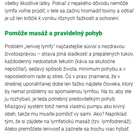
všetky škodlivé látky. Pokiaľ z nejakého dôvodu nemôže
lymfa voľne prúdiť, v tele sa začnú hromadiť toxíny a odtiaľ
je už len krôčik k vzniku rôznych ťažkostí a ochorení.
Pomôže masáž a pravidelný pohyb
Problém „lenivej lymfy“ najčastejšie súvisí s nezdravou
životosprávou – strava plná sladkostí a prepálených tukov,
každodenný nedostatok tekutín (káva sa skutočne
nepočíta!), sedavý spôsob života, minimum pohybu a v
neposlednom rade aj stres. Čo v praxi znamená, že v
dnešnej uponáhľanej dobe len ťažko nájdete človeka, ktorý
by nemal problémy so spomalenou lymfou. Na to, aby ste
ju rozhýbali, je teda potrebný predovšetkým pohyb.
Miazgový systém totiž nemá vlastnú pumpu ako krvný
obeh, takže mu musíte pomôcť vy sami. Ako? Napríklad
tým, že si zájdete na lymfatickú masáž (tzv. lymfodrenáž).
Alebo premôžete lenivosť a začnete sa trochu viac hýbať.