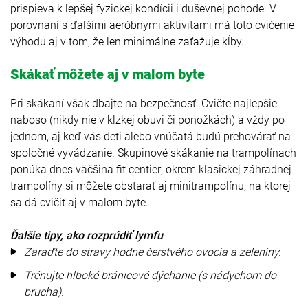
prispieva k lepšej fyzickej kondícii i duševnej pohode. V
porovnaní s ďalšími aeróbnymi aktivitami má toto cvičenie
výhodu aj v tom, že len minimálne zaťažuje kĺby.
Skákať môžete aj v malom byte
Pri skákaní však dbajte na bezpečnosť. Cvičte najlepšie
naboso (nikdy nie v klzkej obuvi či ponožkách) a vždy po
jednom, aj keď vás deti alebo vnúčatá budú prehovárať na
spoločné vyvádzanie. Skupinové skákanie na trampolínach
ponúka dnes väčšina fit centier; okrem klasickej záhradnej
trampolíny si môžete obstarať aj minitrampolínu, na ktorej
sa dá cvičiť aj v malom byte.
Ďalšie tipy, ako rozprúdiť lymfu
Zaraďte do stravy hodne čerstvého ovocia a zeleniny.
Trénujte hlboké bránicové dýchanie (s nádychom do
brucha).