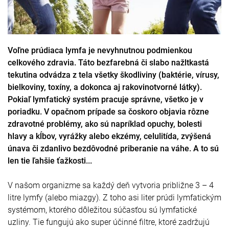
Voľne prúdiaca lymfa je nevyhnutnou podmienkou
celkového zdravia. Táto bezfarebná či slabo nažltkastá
tekutina odvádza z tela všetky škodliviny (baktérie, vírusy,
bielkoviny, toxíny, a dokonca aj rakovinotvorné látky).
Pokiaľ lymfatický systém pracuje správne, všetko je v
poriadku. V opačnom prípade sa čoskoro objavia rôzne
zdravotné problémy, ako sú napríklad opuchy, bolesti
hlavy a kĺbov, vyrážky alebo ekzémy, celulitída, zvýšená
únava či zdanlivo bezdôvodné priberanie na váhe. A to sú
len tie ľahšie ťažkosti...
V našom organizme sa každý deň vytvoria približne 3 – 4
litre lymfy (alebo miazgy). Z toho asi liter prúdi lymfatickým
systémom, ktorého dôležitou súčasťou sú lymfatické
uzliny. Tie fungujú ako super účinné filtre, ktoré zadržujú