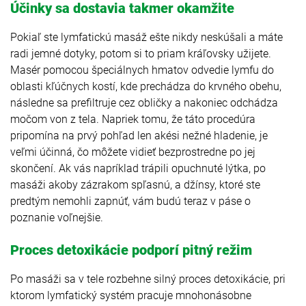
Účinky sa dostavia takmer okamžite
Pokiaľ ste lymfatickú masáž ešte nikdy neskúšali a máte
radi jemné dotyky, potom si to priam kráľovsky užijete.
Masér pomocou špeciálnych hmatov odvedie lymfu do
oblasti kľúčnych kostí, kde prechádza do krvného obehu,
následne sa prefiltruje cez obličky a nakoniec odchádza
močom von z tela. Napriek tomu, že táto procedúra
pripomína na prvý pohľad len akési nežné hladenie, je
veľmi účinná, čo môžete vidieť bezprostredne po jej
skončení. Ak vás napríklad trápili opuchnuté lýtka, po
masáži akoby zázrakom spľasnú, a džínsy, ktoré ste
predtým nemohli zapnúť, vám budú teraz v páse o
poznanie voľnejšie.
Proces detoxikácie podporí pitný režim
Po masáži sa v tele rozbehne silný proces detoxikácie, pri
ktorom lymfatický systém pracuje mnohonásobne