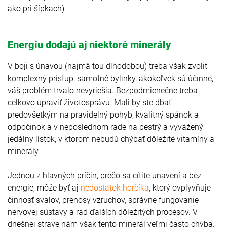
ako pri šípkach).
Energiu dodajú aj niektoré minerály
V boji s únavou (najmä tou dlhodobou) treba však zvoliť
komplexný prístup, samotné bylinky, akokoľvek sú účinné,
váš problém trvalo nevyriešia. Bezpodmienečne treba
celkovo upraviť životosprávu. Mali by ste dbať
predovšetkým na pravidelný pohyb, kvalitný spánok a
odpočinok a v neposlednom rade na pestrý a vyvážený
jedálny lístok, v ktorom nebudú chýbať dôležité vitamíny a
minerály.
Jednou z hlavných príčin, prečo sa cítite unavení a bez
energie, môže byť aj
nedostatok horčíka
, ktorý ovplyvňuje
činnosť svalov, prenosy vzruchov, správne fungovanie
nervovej sústavy a rad ďalších dôležitých procesov. V
dnešnej strave nám však tento minerál veľmi často chýba.