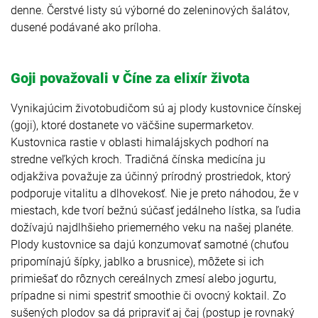
denne. Čerstvé listy sú výborné do zeleninových šalátov,
dusené podávané ako príloha.
Goji považovali v Číne za elixír života
Vynikajúcim životobudičom sú aj plody kustovnice čínskej
(goji), ktoré dostanete vo väčšine supermarketov.
Kustovnica rastie v oblasti himalájskych podhorí na
stredne veľkých kroch. Tradičná čínska medicína ju
odjakživa považuje za účinný prírodný prostriedok, ktorý
podporuje vitalitu a dlhovekosť. Nie je preto náhodou, že v
miestach, kde tvorí bežnú súčasť jedálneho lístka, sa ľudia
dožívajú najdlhšieho priemerného veku na našej planéte.
Plody kustovnice sa dajú konzumovať samotné (chuťou
pripomínajú šípky, jablko a brusnice), môžete si ich
primiešať do rôznych cereálnych zmesí alebo jogurtu,
prípadne si nimi spestriť smoothie či ovocný koktail. Zo
sušených plodov sa dá pripraviť aj čaj (postup je rovnaký