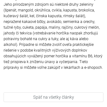
Jeho prirodzeným zdrojom sú niektoré druhy zeleniny
(špenát, mangold, okrúhlica, cvikla, kapusta, brokolica,
kučeravý šalát, kel, čínska kapusta, rímsky šalát),
nepražené kakaové bôby, avokádo, semienka a orechy,
tučné ryby, cuketa, papája, maliny, rajčiny, cukrový melón,
jahody či tekvica (vstrebávanie horčíka naopak zhoršujú
potraviny bohaté na cukry a tuky, ale aj káva alebo
alkohol). Prípadne si môžete zvoliť oveľa praktickejšie
riešenie v podobe kvalitných výživových doplnkov
obsahujúcich vyvážený pomer horčíka a vitamínu B6, ktorý
tiež prispieva k zníženiu únavy a vyčerpania. Tieto
prípravky si môžete voľne zakúpiť v lekárňach a e-shopoch.
Späť na všetky články