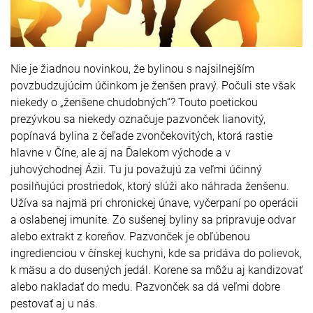
Nie je žiadnou novinkou, že bylinou s najsilnejším
povzbudzujúcim účinkom je ženšen pravý. Počuli ste však
niekedy o „ženšene chudobných“? Touto poetickou
prezývkou sa niekedy označuje pazvonček lianovitý,
popínavá bylina z čeľade zvončekovitých, ktorá rastie
hlavne v Číne, ale aj na Ďalekom východe a v
juhovýchodnej Ázii. Tu ju považujú za veľmi účinný
posilňujúci prostriedok, ktorý slúži ako náhrada ženšenu.
Užíva sa najmä pri chronickej únave, vyčerpaní po operácii
a oslabenej imunite. Zo sušenej byliny sa pripravuje odvar
alebo extrakt z koreňov. Pazvonček je obľúbenou
ingredienciou v čínskej kuchyni, kde sa pridáva do polievok,
k mäsu a do dusených jedál. Korene sa môžu aj kandizovať
alebo nakladať do medu. Pazvonček sa dá veľmi dobre
pestovať aj u nás.