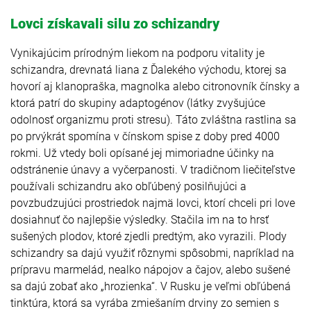
Lovci získavali silu zo schizandry
Vynikajúcim prírodným liekom na podporu vitality je
schizandra, drevnatá liana z Ďalekého východu, ktorej sa
hovorí aj klanopraška, magnolka alebo citronovník čínsky a
ktorá patrí do skupiny adaptogénov (látky zvyšujúce
odolnosť organizmu proti stresu). Táto zvláštna rastlina sa
po prvýkrát spomína v čínskom spise z doby pred 4000
rokmi. Už vtedy boli opísané jej mimoriadne účinky na
odstránenie únavy a vyčerpanosti. V tradičnom liečiteľstve
používali schizandru ako obľúbený posilňujúci a
povzbudzujúci prostriedok najmä lovci, ktorí chceli pri love
dosiahnuť čo najlepšie výsledky. Stačila im na to hrsť
sušených plodov, ktoré zjedli predtým, ako vyrazili. Plody
schizandry sa dajú využiť rôznymi spôsobmi, napríklad na
prípravu marmelád, nealko nápojov a čajov, alebo sušené
sa dajú zobať ako „hrozienka“. V Rusku je veľmi obľúbená
tinktúra, ktorá sa vyrába zmiešaním drviny zo semien s