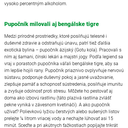
vysoko percentným alkoholom.
Pupočník milovali aj bengálske tigre
Medzi prírodné prostriedky, ktoré posilňujú telesné i
duševné zdravie a odstraňujú únavu, patrí tiež ďalšia
exotická bylina – pupočník ázijský (Gotu kola). Pracovali s
ním aj šamani, čínski lekári a majstri jogy. Podľa legiend sa
vraj v porastoch pupočníka váľali bengálske tigre, aby sa
im lepšie hojili rany. Pupočník priaznivo ovplyvňuje nervovú
sústavu, podporuje duševný pokoj a jasné uvažovanie,
zlepšuje pamäť a schopnosť sústredenia, posilňuje imunitu
a zvyšuje odolnosť proti stresu. Môžete ho pestovať aj
doma ako izbovú rastlinu (táto plazivá rastlina zvlášť
pekne vyniká v závesnom kvetináči). A ako pupočník
užívať? Polievkovú lyžicu čerstvých alebo sušených listov
prelejte ¼ litrom vriacej vody a nechajte lúhovať asi 15
minút. Sceďte a pri akútnych ťažkostiach popíjajte trikrát