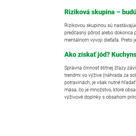
Riziková skupina – bu
Rizikovou skupinou sú nastávajúc
predčasný pôrod alebo dokonca po
mentálnom vývoji dieťaťa. Preto j
Ako získať jód? Kuchyns
Správna činnosť štítnej žľazy záv
trendmi vo výžive (náhrada za so
potravinách, je však nutné hľada
mäsa, čo je množstvo, ktoré obs
výživové doplnky s obsahom príro