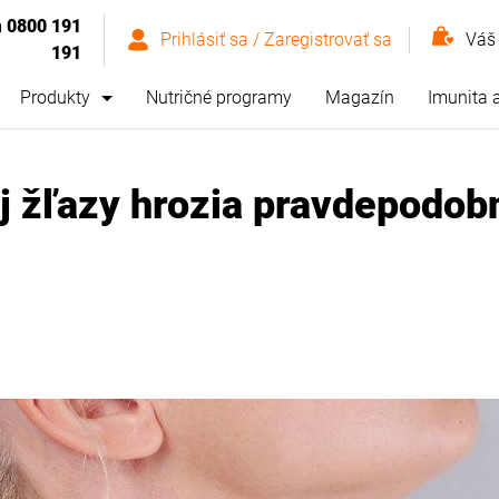
m
0800 191
Prihlásiť sa / Zaregistrovať sa
Váš
191
Produkty
Nutričné programy
Magazín
Imunita 
ej žľazy hrozia pravdepodo