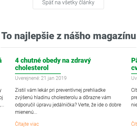
Späť na všetky články
To najlepšie z nášho magazínu
á
4 chutné obedy na zdravý
P
cholesterol
c
Uverejnené: 21 jan 2019
Uv
y
Zistil vám lekár pri preventívnej prehliadke
Cí
oj
zvýšenú hladinu cholesterolu a dôrazne vám
pr
...
odporučil úpravu jedálnička? Verte, že ide o dobre
ni
mienenú...
Čítajte viac
Čí