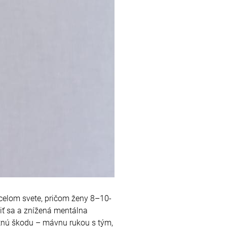
 celom svete, pričom ženy 8–10-
diť sa a znížená mentálna
tnú škodu – mávnu rukou s tým,