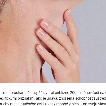
 s poruchami štítnej žľazy trpí približne 200 miliónov ľudí na
pecifickými príznakmi, ako je únava, zhoršená schopnosť sústre
ruchy menštruačného cyklu, však mnohé z nich – na svoju vlas