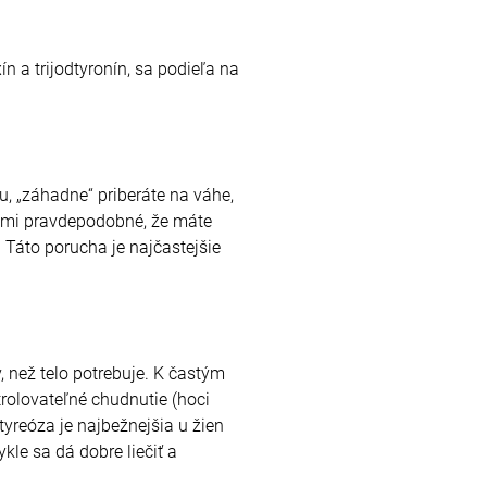
n a trijodtyronín, sa podieľa na
, „záhadne“ priberáte na váhe,
veľmi pravdepodobné, že máte
 Táto porucha je najčastejšie
, než telo potrebuje. K častým
trolovateľné chudnutie (hoci
yreóza je najbežnejšia u žien
le sa dá dobre liečiť a