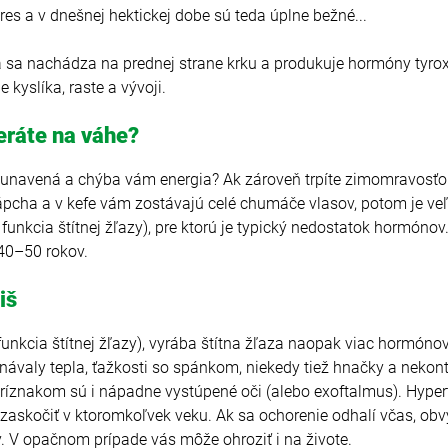
es a v dnešnej hektickej dobe sú teda úplne bežné...
á sa nachádza na prednej strane krku a produkuje hormóny tyroxí
 kyslíka, raste a vývoji.
eráte na váhe?
 unavená a chýba vám energia? Ak zároveň trpíte zimomravosťou
s zápcha a v kefe vám zostávajú celé chumáče vlasov, potom je 
unkcia štítnej žľazy), pre ktorú je typický nedostatok hormónov.
40–50 rokov.
iš
unkcia štítnej žľazy), vyrába štítna žľaza naopak viac hormónov
návaly tepla, ťažkosti so spánkom, niekedy tiež hnačky a nekon
príznakom sú i nápadne vystúpené oči (alebo exoftalmus). Hypert
askočiť v ktoromkoľvek veku. Ak sa ochorenie odhalí včas, obvyk
. V opačnom prípade vás môže ohroziť i na živote.