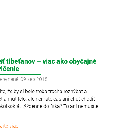
äť tibeťanov – viac ako obyčajné
vičenie
erejnené: 09 sep 2018
tite, že by si bolo treba trocha rozhýbať a
etiahnuť telo, ale nemáte čas ani chuť chodiť
ekoľkokrát týždenne do fitka? To ani nemusíte.
tajte viac