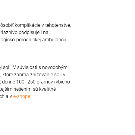
ôsobiť komplikácie v tehotenstve,
riaznivo podpisuje i na
ologicko-pôrodníckej ambulancii.
j soli. V súvislosti s novodobými
 ktoré zahŕňa znižovanie soli v
vať denne 100–250 gramov rybieho
jším riešením sú kvalitné
ach a v
e-shope.