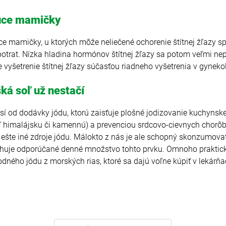
dúce mamičky
e mamičky, u ktorých môže neliečené ochorenie štítnej žľazy sp
trat. Nízka hladina hormónov štítnej žľazy sa potom veľmi nep
e vyšetrenie štítnej žľazy súčasťou riadneho vyšetrenia v gynek
ká soľ už nestačí
isí od dodávky jódu, ktorú zaisťuje plošné jodizovanie kuchynske
ľ himalájsku či kamennú) a prevenciou srdcovo-cievnych chorôb,
ť ešte iné zdroje jódu. Málokto z nás je ale schopný skonzumo
ahuje odporúčané denné množstvo tohto prvku. Omnoho prakticke
dného jódu z morských rias, ktoré sa dajú voľne kúpiť v lekárň