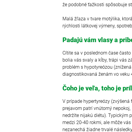
že podobné ťažkosti spôsobuje str
Malá žľaza v tvare motýlika, ktor
rýchlosti látkovej výmeny, spotrebe
Padajú vám vlasy a prib
Cítite sa v poslednom čase často
bolia vás svaly a kĺby, trápi vá
problém s hypotyreózou (znížená f
diagnostikovaná ženám vo veku 
Čoho je veľa, toho je príl
V prípade hypertyreózy (zvýšená f
prejavom patrí vnútorný nepokoj, 
nedržíte nijakú diétu). Typickým 
medzi 20-40 rokmi, ale môže vás z
nezanechá žiadne trvalé následky