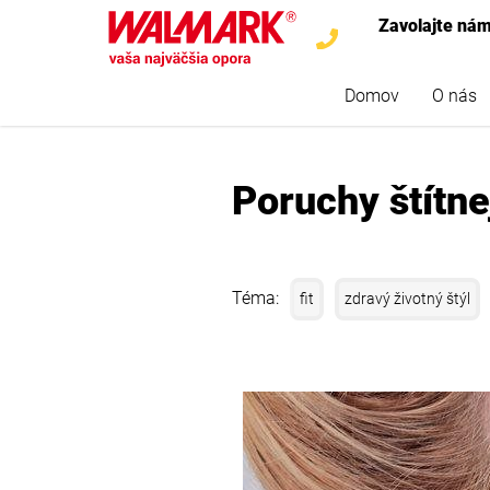
Zavolajte ná
Domov
O nás
Poruchy štítn
Téma:
fit
zdravý životný štýl