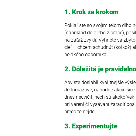
1. Krok za krokom
Pokiaľ ste so svojím telom dlho 
(napríklad do alebo z práce), pos
na záťaž zvykli. Vyhnete sa zbyt
cieľ – chcem schudnúť (koľko?) al
nejakého odborníka.
2. Dôležitá je pravideln
Aby ste dosiahli kvalitnejšie výsle
Jednorazové, náhodné akcie síce t
dnes necvičiť, nech sú akokoľvek
pri varení či vysávaní zaradiť po
prečo to nejde.
3. Experimentujte