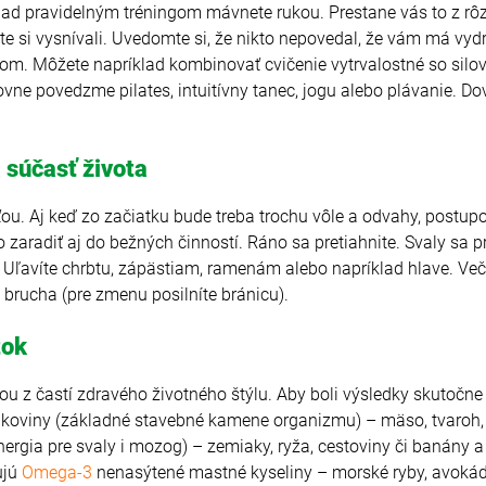
d pravidelným tréningom mávnete rukou. Prestane vás to z rôz
te si vysnívali. Uvedomte si, že nikto nepovedal, že vám má vydrž
om. Môžete napríklad kombinovať cvičenie vytrvalostné so sil
e povedzme pilates, intuitívny tanec, jogu alebo plávanie. Dovo
 súčasť života
ou. Aj keď zo začiatku bude treba trochu vôle a odvahy, postup
zaradiť aj do bežných činností. Ráno sa pretiahnite. Svaly sa pr
i. Uľavíte chrbtu, zápästiam, ramenám alebo napríklad hlave. Več
rucha (pre zmenu posilníte bránicu).
tok
ou z častí zdravého životného štýlu. Aby boli výsledky skutočne 
lkoviny (základné stavebné kamene organizmu) – mäso, tvaroh, va
ergia pre svaly i mozog) – zemiaky, ryža, cestoviny či banány a
ujú
Omega-3
nenasýtené mastné kyseliny – morské ryby, avokádo