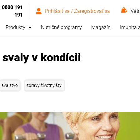
m
0800 191
Prihlásiť sa / Zaregistrovať sa
Váš
191
Produkty
Nutričné programy
Magazín
Imunita 
 svaly v kondícii
svalstvo
zdravý životný štýl