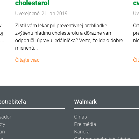
cholesterol
c
Uverejnené: 21 jan 2019
Uv
y
Zistil vám lekár pri preventívnej prehliadke
Cí
oj
zvýšenú hladinu cholesterolu a dôrazne vám
pr
...
odporučil úpravu jedálnička? Verte, že ide o dobre
ni
mienenú...
Čítajte viac
Čí
potrebiteľa
Walmark
ádor
O nás
kty
Pre média
ín
Kariéra