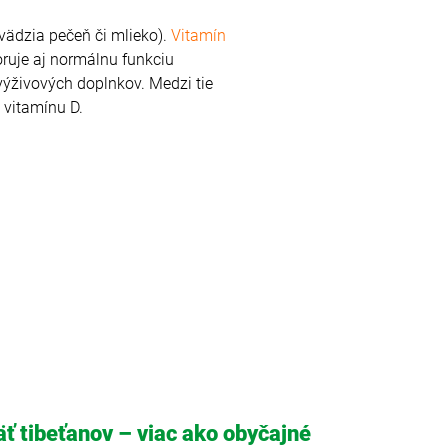
vädzia pečeň či mlieko).
Vitamín
oruje aj normálnu funkciu
výživových doplnkov. Medzi tie
 vitamínu D.
äť tibeťanov – viac ako obyčajné