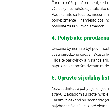
Časom môže prísť moment, keď na
výsledky neprichádzajú tak, ako s
Poobzerajte sa teda po niečom in
pohyb zmeňte – namiesto posilňovn
posilníte zasa v iných smeroch.
4. Pohyb ako prirodzená
Cvičenie by nemalo byť povinnosť
vašu prirodzenú súčasť. Skúste ho 
Pridajte pár cvikov aj v kancelári
napríklad vedomým dýchaním do b
5. Upravte si jedálny lís
Nezabudnite, že pohyb je len jedn
stravu. Základom sú proteíny/bie
Ďalšími zložkami sú sacharidy (en
najvhodnejšie sú tie, ktoré obsah