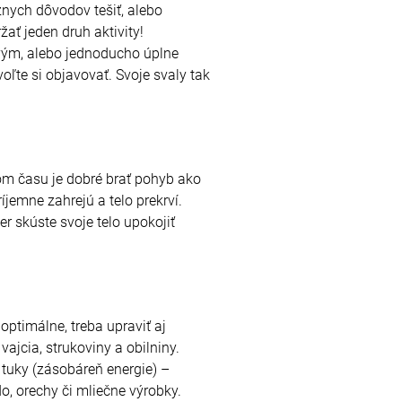
nych dôvodov tešiť, alebo
ať jeden druh aktivity!
ovým, alebo jednoducho úplne
ľte si objavovať. Svoje svaly tak
om času je dobré brať pohyb ako
íjemne zahrejú a telo prekrví.
er skúste svoje telo upokojiť
optimálne, treba upraviť aj
jcia, strukoviny a obilniny.
 tuky (zásobáreň energie) –
, orechy či mliečne výrobky.