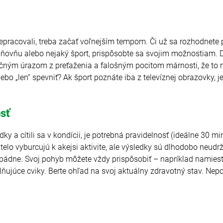
nepracovali, treba začať voľnejším tempom. Či už sa rozhodnet
ilňovňu alebo nejaký šport, prispôsobte sa svojim možnostiam. Do
očným úrazom z preťaženia a falošným pocitom márnosti, že to n
ebo „len“ spevniť? Ak šport poznáte iba z televíznej obrazovky, j
osť
dky a cítili sa v kondícii, je potrebná pravidelnosť (ideálne 30 mi
elo vyburcujú k akejsi aktivite, ale výsledky sú dlhodobo neudr
 pádne. Svoj pohyb môžete vždy prispôsobiť – napríklad namies
silňujúce cviky. Berte ohľad na svoj aktuálny zdravotný stav. Ne