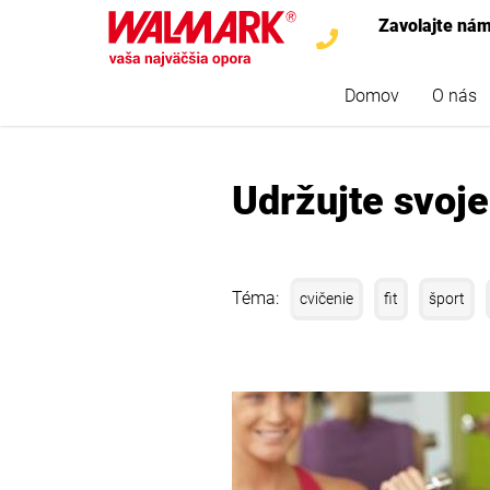
Zavolajte ná
Domov
O nás
Udržujte svoje
Téma:
cvičenie
fit
šport