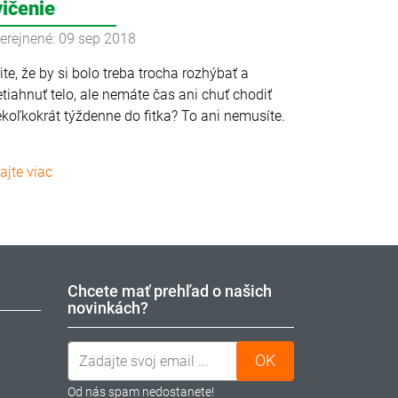
vičenie
erejnené: 09 sep 2018
tite, že by si bolo treba trocha rozhýbať a
etiahnuť telo, ale nemáte čas ani chuť chodiť
ekoľkokrát týždenne do fitka? To ani nemusíte.
tajte viac
Chcete mať prehľad o našich
novinkách?
ODOBERAŤ NEWSLETTER
Od nás spam nedostanete!