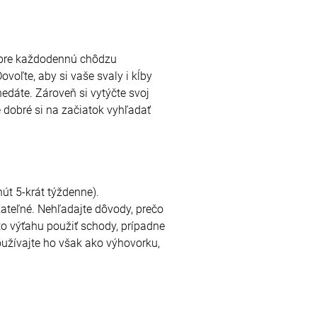
e pre každodennú chôdzu
voľte, aby si vaše svaly i kĺby
edáte. Zároveň si vytýčte svoj
e dobré si na začiatok vyhľadať
nút 5-krát týždenne).
žateľné. Nehľadajte dôvody, prečo
to výťahu použiť schody, prípadne
používajte ho však ako výhovorku,