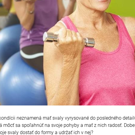
v kondícii neznamená mať svaly vyrysované do posledného detai
ná môcť sa spoľahnúť na svoje pohyby a mať z nich radosť. Dob
voje svaly dostať do formy a udržať ich v nej?