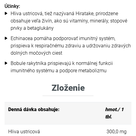
Účinky:
Hliva ustricová, tiež nazývaná Hiratake, prirodzene
obsahuje veľa živín, ako sú vitamíny, minerály, stopové
prvky a betaglukány
Echinacea pomáha podporovať imunitný systém,
prispieva k respiračnému zdraviu a udržovaniu zdravých
dolných močových ciest
Bobule rakytníka prispievajú k normálnej funkcii
imunitného systému a podpore metabolizmu
Zloženie
Denná dávka obsahuje:
hmot./ 1
tbl.
Hliva ustricová
300,0 mg