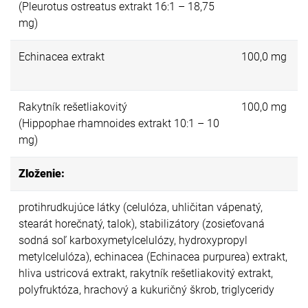
(Pleurotus ostreatus extrakt 16:1 – 18,75
mg)
Echinacea extrakt
100,0 mg
Rakytník rešetliakovitý
100,0 mg
(Hippophae rhamnoides extrakt 10:1 – 10
mg)
Zloženie:
protihrudkujúce látky (celulóza, uhličitan vápenatý,
stearát horečnatý, talok), stabilizátory (zosieťovaná
sodná soľ karboxymetylcelulózy, hydroxypropyl
metylcelulóza), echinacea (Echinacea purpurea) extrakt,
hliva ustricová extrakt, rakytník rešetliakovitý extrakt,
polyfruktóza, hrachový a kukuričný škrob, triglyceridy