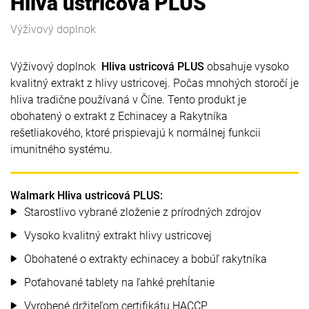
Hliva ustricová PLUS
Výživový doplnok
Výživový doplnok
Hliva ustricová PLUS
obsahuje vysoko
kvalitný extrakt z hlivy ustricovej. Počas mnohých storočí je
hliva tradične používaná v Číne. Tento produkt je
obohatený o extrakt z Echinacey a Rakytníka
rešetliakového, ktoré prispievajú k normálnej funkcii
imunitného systému.
Walmark Hliva ustricová PLUS:
Starostlivo vybrané zloženie z prírodných zdrojov
Vysoko kvalitný extrakt hlivy ustricovej
Obohatené o extrakty echinacey a bobúľ rakytníka
Poťahované tablety na ľahké prehĺtanie
Vyrobené držiteľom certifikátu HACCP