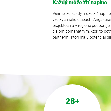
Každý môže žiť naplno
Veríme, že každý môže žiť naplno 
všetkých jeho etapách. Angažuje
projektoch a v regióne podporuje
cieľom pomáhať tým, ktorí to pot
partnermi, ktorí majú potenciál d
28+