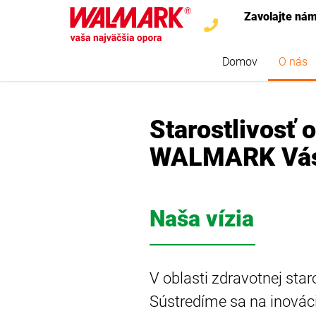
Zavolajte ná
Domov
O nás
Starostlivosť 
WALMARK Vás 
Naša vízia
V oblasti zdravotnej sta
Sústredíme sa na inovác