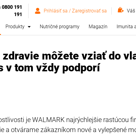
m
0800 191
Prihlásiť sa / Zaregistrovať sa
Váš
191
Produkty
Nutričné programy
Magazín
Imunita 
o zdravie môžete vziať do vl
v tom vždy podporí
rostlivosti je WALMARK najrýchlejšie rastúcou fi
ie a otvárame zákazníkom nové a vylepšené mož