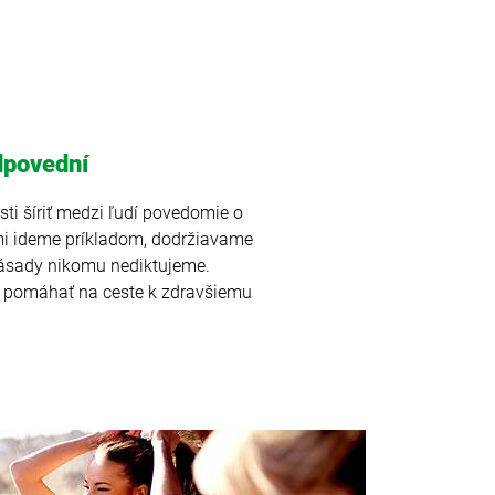
dpovední
sti šíriť medzi ľudí povedomie o
i ideme príkladom, dodržiavame
 zásady nikomu nediktujeme.
 a pomáhať na ceste k zdravšiemu