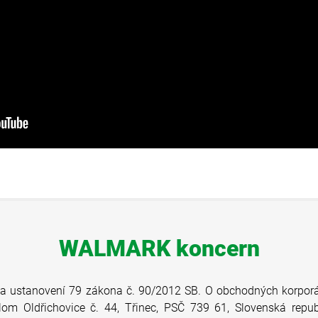
WALMARK koncern
ľa ustanovení 79 zákona č. 90/2012 SB. O obchodných korporá
lom Oldřichovice č. 44, Třinec, PSČ 739 61, Slovenská repub