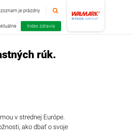
 zoznam je prázdny
aktuálne
Index zdravia
astných rúk.
rmou v strednej Európe.
nosti, ako dbať o svoje