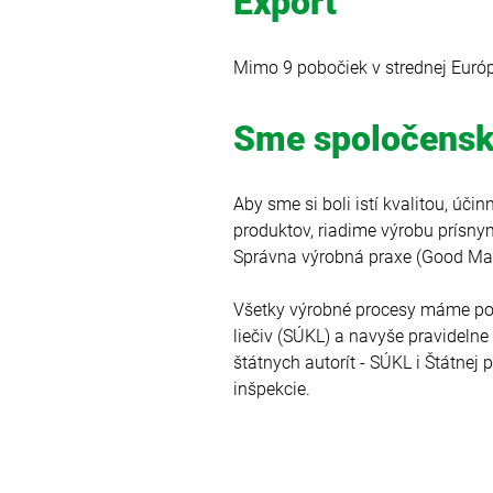
Export
Mimo 9 pobočiek v strednej Európ
Sme spoločensk
Aby sme si boli istí kvalitou, úč
produktov, riadime výrobu prísny
Správna výrobná praxe (Good Man
Všetky výrobné procesy máme pod
liečiv (SÚKL) a navyše pravideln
štátnych autorít - SÚKL i Štátnej
inšpekcie.