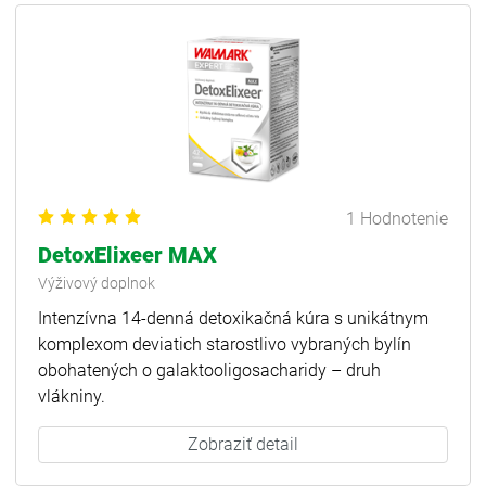
1 Hodnotenie
DetoxElixeer MAX
Výživový doplnok
Intenzívna 14-denná detoxikačná kúra s unikátnym
komplexom deviatich starostlivo vybraných bylín
obohatených o galaktooligosacharidy – druh
vlákniny.
Zobraziť detail