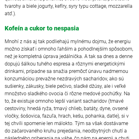
tvarohy a biele jogurty, kefíry, syry typu cottage, mozzarella
atď.).
Kofeín a cukor to nespasia
Mnohí z nás aj tak podliehajú mylnému dojmu, že energiu
možno získať i omnoho ľahším a pohodlnejším spôsobom,
než je kompletná úprava jedálnička. A tak sa dnes a denne
dopujú šálkou tuhého espresa a rôznymi energetickými
drinkami, prípadne sa snažia premôcť únavu nadmernou
konzumáciou prevažne nezdravých sacharidov, ako sú
sušienky, zákusky, biele pečivo, sladké džúsy, ale i veľké
množstvo sladkého ovocia či rôzne medové pochúťky. Na
to, že existuje omnoho lepší variant sacharidov (tmavé
cestoviny, hnedá ryža, tmavý chlieb, batáty, dyne, ovsené
vločky, šošovica, fazuľa, hrach, kešu, pohanka, datle), si v
tej chvíli spomenie len málokto. Tým sa však dostávame
do začarovaného kruhu prejedania, neodbytných chutí a
následného priberania na váhe, čo nám na energii a chuti