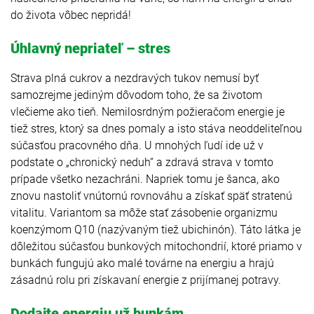
do života vôbec nepridá!
Úhlavný nepriateľ – stres
Strava plná cukrov a nezdravých tukov nemusí byť
samozrejme jediným dôvodom toho, že sa životom
vlečieme ako tieň. Nemilosrdným požieračom energie je
tiež stres, ktorý sa dnes pomaly a isto stáva neoddeliteľnou
súčasťou pracovného dňa. U mnohých ľudí ide už v
podstate o „chronický neduh“ a zdravá strava v tomto
prípade všetko nezachráni. Napriek tomu je šanca, ako
znovu nastoliť vnútornú rovnováhu a získať späť stratenú
vitalitu. Variantom sa môže stať zásobenie organizmu
koenzýmom Q10 (nazývaným tiež ubichinón). Táto látka je
dôležitou súčasťou bunkových mitochondrií, ktoré priamo v
bunkách fungujú ako malé továrne na energiu a hrajú
zásadnú rolu pri získavaní energie z prijímanej potravy.
Dodajte energiu už bunkám