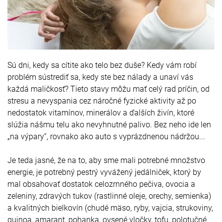
Sú dni, kedy sa cítite ako telo bez duše? Kedy vám robí
problém sústrediť sa, kedy ste bez nálady a unaví vás
každá maličkosť? Tieto stavy môžu mať celý rad príčin, od
stresu a nevyspania cez náročné fyzické aktivity až po
nedostatok vitamínov, minerálov a ďalších živín, ktoré
slúžia nášmu telu ako nevyhnutné palivo. Bez neho ide len
„na výpary“, rovnako ako auto s vyprázdnenou nádržou...
Je teda jasné, že na to, aby sme mali potrebné množstvo
energie, je potrebný pestrý vyvážený jedálniček, ktorý by
mal obsahovať dostatok celozrnného pečiva, ovocia a
zeleniny, zdravých tukov (rastlinné oleje, orechy, semienka)
a kvalitných bielkovín (chudé mäso, ryby, vajcia, strukoviny,
quinoa, amarant, pohanka, ovsené vločky, tofu, polotučné