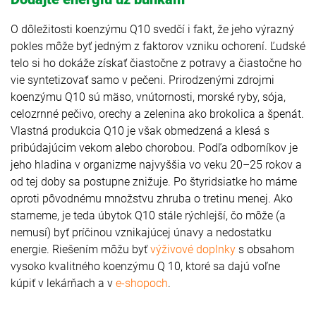
O dôležitosti koenzýmu Q10 svedčí i fakt, že jeho výrazný
pokles môže byť jedným z faktorov vzniku ochorení. Ľudské
telo si ho dokáže získať čiastočne z potravy a čiastočne ho
vie syntetizovať samo v pečeni. Prirodzenými zdrojmi
koenzýmu Q10 sú mäso, vnútornosti, morské ryby, sója,
celozrnné pečivo, orechy a zelenina ako brokolica a špenát.
Vlastná produkcia Q10 je však obmedzená a klesá s
pribúdajúcim vekom alebo chorobou. Podľa odborníkov je
jeho hladina v organizme najvyššia vo veku 20–25 rokov a
od tej doby sa postupne znižuje. Po štyridsiatke ho máme
oproti pôvodnému množstvu zhruba o tretinu menej. Ako
starneme, je teda úbytok Q10 stále rýchlejší, čo môže (a
nemusí) byť príčinou vznikajúcej únavy a nedostatku
energie. Riešením môžu byť
výživové doplnky
s obsahom
vysoko kvalitného koenzýmu Q 10, ktoré sa dajú voľne
kúpiť v lekárňach a v
e-shopoch
.