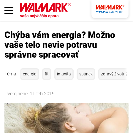
Chýba vám energia? Možno
vaše telo nevie potravu
správne spracovať
Téma:
energia
fit
imunita
spánek
zdravý životný št
Uverejnené: 11 feb 2019