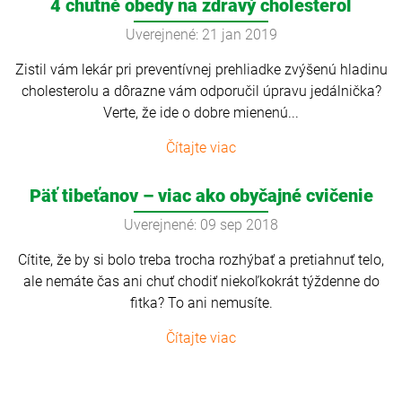
4 chutné obedy na zdravý cholesterol
Uverejnené: 21 jan 2019
Zistil vám lekár pri preventívnej prehliadke zvýšenú hladinu
cholesterolu a dôrazne vám odporučil úpravu jedálnička?
Verte, že ide o dobre mienenú...
Čítajte viac
Päť tibeťanov – viac ako obyčajné cvičenie
Uverejnené: 09 sep 2018
Cítite, že by si bolo treba trocha rozhýbať a pretiahnuť telo,
ale nemáte čas ani chuť chodiť niekoľkokrát týždenne do
fitka? To ani nemusíte.
Čítajte viac